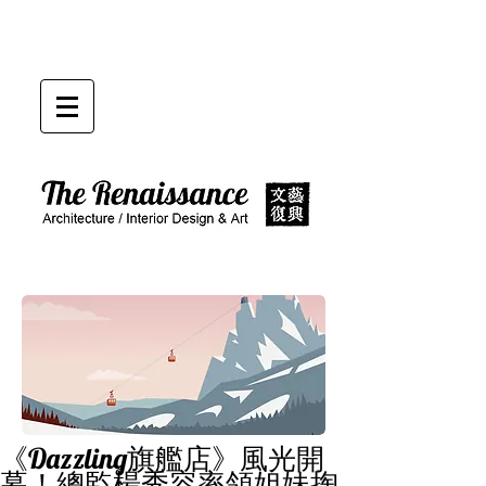
《Dazzling旗艦店》風光開
幕！總監楊秀容率領姐妹掏