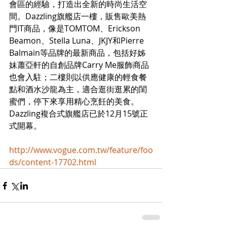
會區的經驗，打造出全新的時尚生活空
間。Dazzling旗艦店一樓，販售歐美熱
門IT商品，像是TOMTOM、Erickson 
Beamon、Stella Luna、JKJY和Pierre 
Balmain等品牌的最新商品，包括好姊
妹蕭亞軒的自創品牌Carry Me服飾商品
也會入駐；二樓則以供應健康的輕食餐
點和酒水沙龍為主，適合逛街逛累的閨
蜜們，停下來享用精心烹飪的美食。
Dazzling複合式旗艦店已於12月15號正
式開幕。 
http://www.vogue.com.tw/feature/foo
ds/content-17702.html