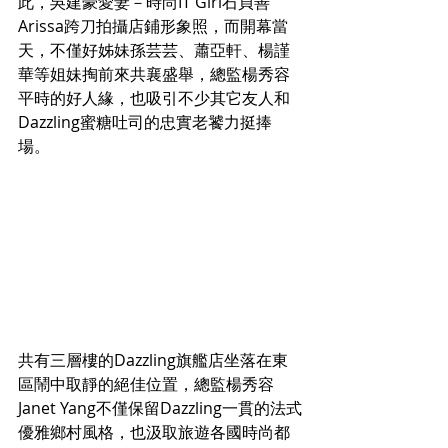
此，吳建豪愛妻－時尚IT Girl石貞善
Arissa跨刀拍攝店鋪形象照，而開幕當
天，不僅好姊妹孫芸芸、蕭亞軒、楊謹
華等姐妹掏前來共襄盛舉，總監楊秀容
平時的好人緣，也吸引不少其它友人和
Dazzling蜜糖吐司的忠實老饕力挺捧
場。
共有三層樓的Dazzling旗艦店坐落在東
區鬧中取靜的絕佳位置，總監楊秀容
Janet Yang不僅保留Dazzling一貫的法式
優雅鄉村風格，也汲取旅遊各國時尚都