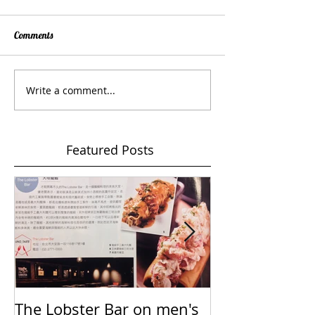
Comments
Write a comment...
Featured Posts
The Lobster Bar on men's
PASSHION Bou