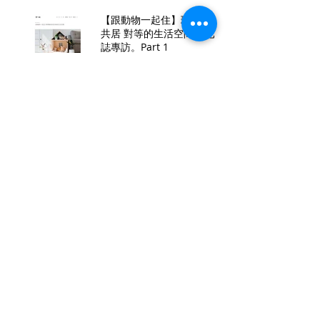
【跟動物一起住】理想寵物
共居 對等的生活空間 居心
誌專訪。Part 1
陶子姊網路出發全新訪談節
目「陶口秀」！ 找來時下
最流行、大家最想看的「話
題人物」「大牌藝人」💕
給予最直接、犀利的嚴 刑
拷 問！
大仁哥關心環保也超暖！
(A)NOWHEREMAN X
HILLTOP 快閃店插旗信義
A11，以機能服飾實踐「綠
色」理念！
羅志祥甜點店新開幕蜜糖閃
閃BEDAZZLED
組隊打怪學｜ 方序中 ╳ 陳
易鶴：想成為勇者，就要和
村民走不一樣的路 | BIOS