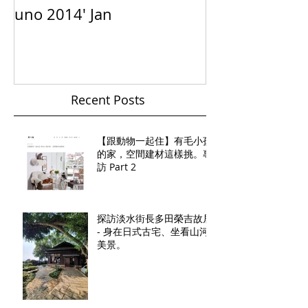
uno 2014' Jan
VOGUE 2014' 
Recent Posts
【跟動物一起住】有毛小孩
的家，空間建材這樣挑。專
訪 Part 2
探訪淡水街長多田榮吉故居
- 身在日式古宅、坐看山河
美景。