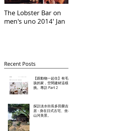
The Lobster Bar on
PASSHION Boutique
men's uno 2014' Jan
on VOGUE 2014' Jan
20
Recent Posts
【跟動物一起住】有毛小
孩的家，空間建材這樣
挑。專訪 Part 2
探訪淡水街長多田榮吉故
居 - 身在日式古宅、坐看
山河美景。