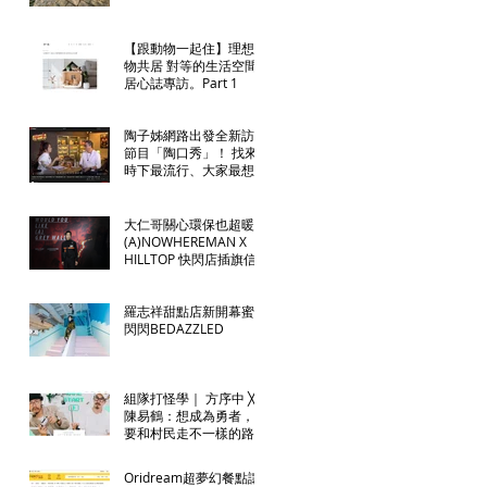
【跟動物一起住】理想寵
物共居 對等的生活空間
居心誌專訪。Part 1
陶子姊網路出發全新訪談
節目「陶口秀」！ 找來
時下最流行、大家最想看
的「話題人物」「大牌藝
人」💕 給予最直接、犀
利的嚴 刑 拷 問！
大仁哥關心環保也超暖！
(A)NOWHEREMAN X
HILLTOP 快閃店插旗信
義 A11，以機能服飾實
踐「綠色」理念！
羅志祥甜點店新開幕蜜糖
閃閃BEDAZZLED
組隊打怪學｜ 方序中 ╳
陳易鶴：想成為勇者，就
要和村民走不一樣的路 |
BIOS Monthly
Oridream超夢幻餐點讓