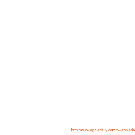
  http://www.appledaily.com.tw/appled