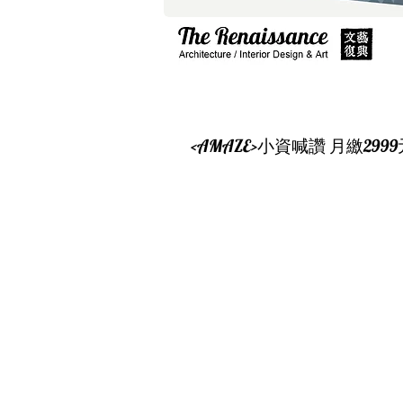
<AMAZE>小資喊讚 月繳29