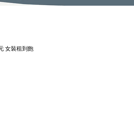
99元 女裝租到飽